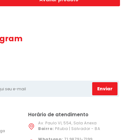
agram
Enviar
Horário de atendimento
Av. Paulo VI, 554, Sala Anexa
Bairro:
Pituba | Salvador - BA
ega
Whatsapp:
71 98791-7199