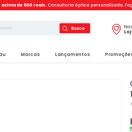
s
acima de 600 reais.
Consultoria óptica personalizada. Fa
No
Busca
Lo
rau
Marcas
Lançamentos
Promoçõe