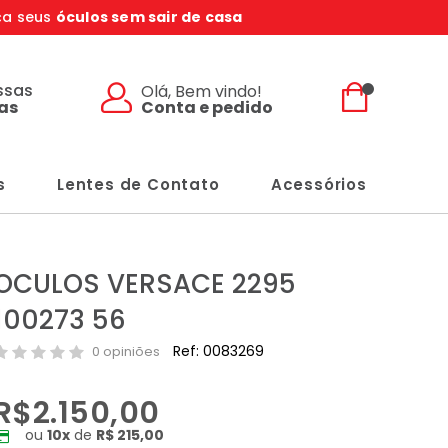
ça seus
óculos sem sair de casa
ssas
Olá, Bem vindo!
Conta e pedido
jas
s
Lentes de Contato
Acessórios
OCULOS VERSACE 2295
100273 56
Ref: 0083269
0 opiniões
R$2.150,00
ou
10
x
de
R$ 215,00