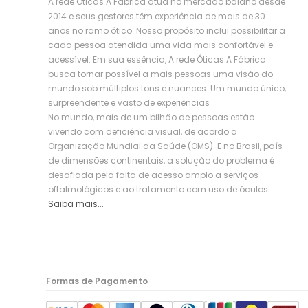
A rede Óticas A Fábrica atua no mercado baiano desde
2014 e seus gestores têm experiência de mais de 30
anos no ramo ótico. Nosso propósito inclui possibilitar a
cada pessoa atendida uma vida mais confortável e
acessível. Em sua essência, A rede Óticas A Fábrica
busca tornar possível a mais pessoas uma visão do
mundo sob múltiplos tons e nuances. Um mundo único,
surpreendente e vasto de experiências
No mundo, mais de um bilhão de pessoas estão
vivendo com deficiência visual, de acordo a
Organização Mundial da Saúde (OMS). E no Brasil, país
de dimensões continentais, a solução do problema é
desafiada pela falta de acesso amplo a serviços
oftalmológicos e ao tratamento com uso de óculos...
Saiba mais...
Formas de Pagamento