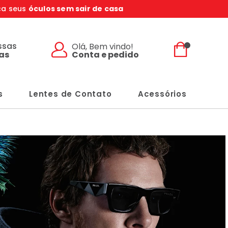
ça seus
óculos sem sair de casa
ssas
Olá, Bem vindo!
Conta e pedido
jas
s
Lentes de Contato
Acessórios