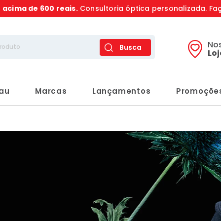
s
acima de 600 reais.
Consultoria óptica personalizada. Fa
No
Busca
Lo
rau
Marcas
Lançamentos
Promoçõe