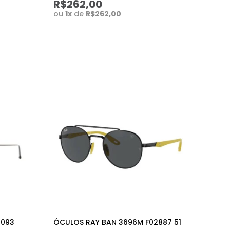
R$262,00
ou
1
x
de
R$262,00
6093
ÓCULOS RAY BAN 3696M F02887 51