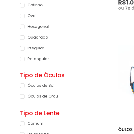
David Beckham
R$1.
Azul Acinzentado
Gatinho
ou
7
x
Tommy Hilfiger
Azul Claro
Oval
Moschino
Hexagonal
Marc Jacobs
Quadrado
Coach
Irregular
Retangular
Redondo
Tipo de Óculos
Máscara
Óculos de Sol
Clubmaster
Óculos de Grau
Coração
Tipo de Lente
Octagon
Borboleta
Comum
ÓULOS 