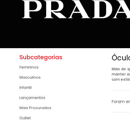
Subcategorias
Ócul
Femininos
Mais do 
manter as
Masculinos
com estil
Infantil
Lançamentos
Foram e
Mais Procurados
Outlet