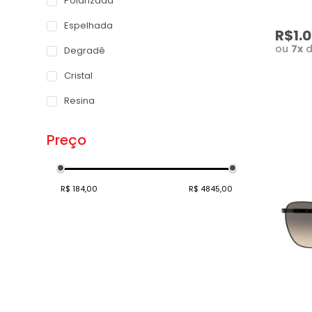
Polarizada
Espelhada
R$1.
ou
7
x
Degradê
Cristal
Resina
Preço
R$ 184,00
R$ 4845,00