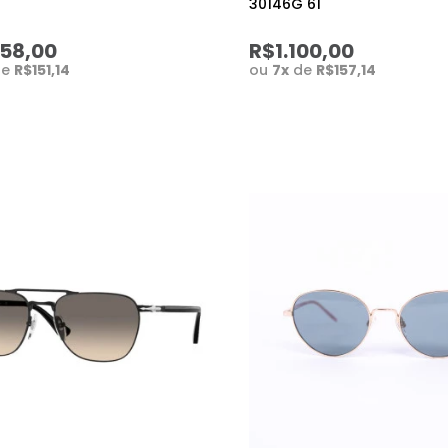
30146G 61
058,00
R$1.100,00
de
R$151,14
ou
7
x
de
R$157,14