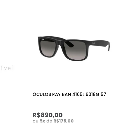
ÓCULOS RAY BAN 4165L 6018G 57
R$890,00
ou
5
x
de
R$178,00