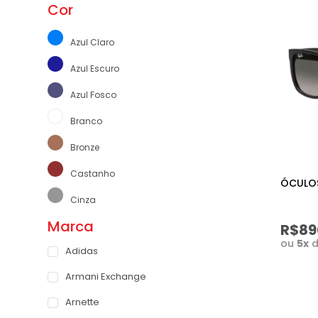
Cor
Azul Claro
Azul Escuro
Azul Fosco
Branco
Bronze
Castanho
ÓCULOS
Cinza
Marca
Coral
R$89
ou
5
x
Adidas
Dourado
Armani Exchange
Grafite
Arnette
Laranja