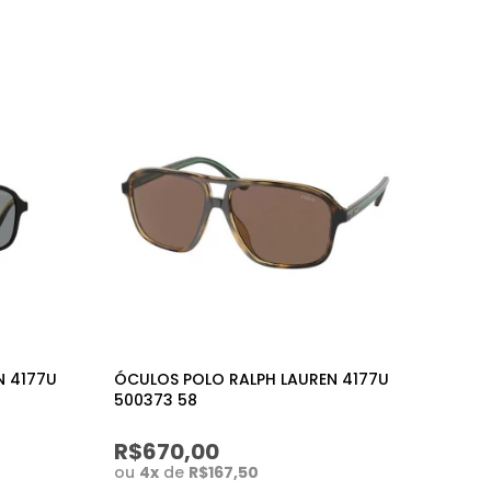
N 4177U
ÓCULOS POLO RALPH LAUREN 4177U
500373 58
R$670,00
ou
4
x
de
R$167,50