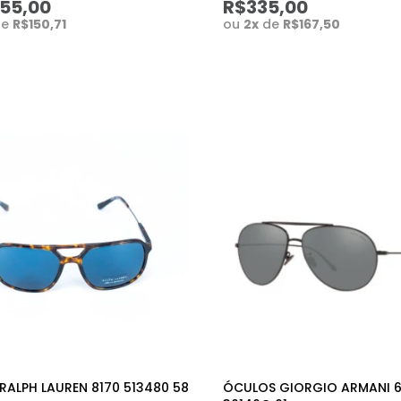
055,00
R$335,00
de
R$150,71
ou
2
x
de
R$167,50
RALPH LAUREN 8170 513480 58
ÓCULOS GIORGIO ARMANI 