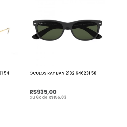
31 54
ÓCULOS RAY BAN 2132 646231 58
R$935,00
ou
6
x
de
R$155,83