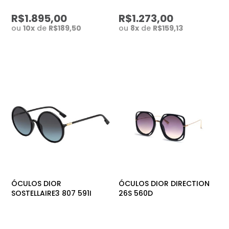
R$1.895,00
R$1.273,00
ou
10
x
de
R$189,50
ou
8
x
de
R$159,13
ÓCULOS DIOR
ÓCULOS DIOR DIRECTION
SOSTELLAIRE3 807 591I
26S 560D