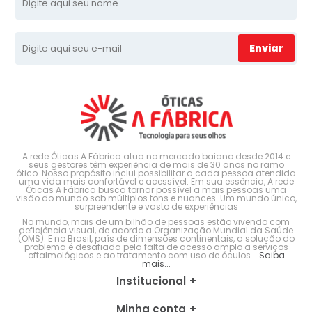
Enviar
A rede Óticas A Fábrica atua no mercado baiano desde 2014 e
seus gestores têm experiência de mais de 30 anos no ramo
ótico. Nosso propósito inclui possibilitar a cada pessoa atendida
uma vida mais confortável e acessível. Em sua essência, A rede
Óticas A Fábrica busca tornar possível a mais pessoas uma
visão do mundo sob múltiplos tons e nuances. Um mundo único,
surpreendente e vasto de experiências
No mundo, mais de um bilhão de pessoas estão vivendo com
deficiência visual, de acordo a Organização Mundial da Saúde
(OMS). E no Brasil, país de dimensões continentais, a solução do
problema é desafiada pela falta de acesso amplo a serviços
oftalmológicos e ao tratamento com uso de óculos...
Saiba
mais...
Institucional
Minha conta