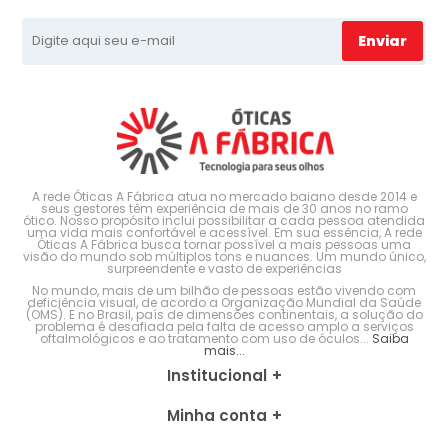
Enviar
A rede Óticas A Fábrica atua no mercado baiano desde 2014 e
seus gestores têm experiência de mais de 30 anos no ramo
ótico. Nosso propósito inclui possibilitar a cada pessoa atendida
uma vida mais confortável e acessível. Em sua essência, A rede
Óticas A Fábrica busca tornar possível a mais pessoas uma
visão do mundo sob múltiplos tons e nuances. Um mundo único,
surpreendente e vasto de experiências
No mundo, mais de um bilhão de pessoas estão vivendo com
deficiência visual, de acordo a Organização Mundial da Saúde
(OMS). E no Brasil, país de dimensões continentais, a solução do
problema é desafiada pela falta de acesso amplo a serviços
oftalmológicos e ao tratamento com uso de óculos...
Saiba
mais...
Institucional
Minha conta