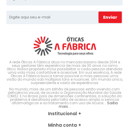
Enviar
A rede Óticas A Fábrica atua no mercado baiano desde 2014 e
seus gestores têm experiência de mais de 30 anos no ramo
ótico. Nosso propósito inclui possibilitar a cada pessoa atendida
uma vida mais confortável e acessível. Em sua essência, A rede
Óticas A Fábrica busca tornar possível a mais pessoas uma
visão do mundo sob múltiplos tons e nuances. Um mundo único,
surpreendente e vasto de experiências
No mundo, mais de um bilhão de pessoas estão vivendo com
deficiência visual, de acordo a Organização Mundial da Saúde
(OMS). E no Brasil, país de dimensões continentais, a solução do
problema é desafiada pela falta de acesso amplo a serviços
oftalmológicos e ao tratamento com uso de óculos...
Saiba
mais...
Institucional
Minha conta