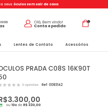
ça seus
óculos sem sair de casa
ssas
Olá, Bem vindo!
Conta e pedido
jas
s
Lentes de Contato
Acessórios
OCULOS PRADA C08S 16K90T
50
Ref: 0083142
0 opiniões
R$3.300,00
ou
10
x
de
R$ 330,00