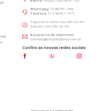
Bairro:
Pituba | Salvador - BA
ega
Whatsapp:
71 98791-7199
Telefone:
(71) 98667-7577
Segunda à sexta das 08h às 18h
Sábado das 08h às 12h
Assessoria de imprensa:
idade
contato@oticaafabrica.com.br
ia
Confira as nossas redes sociais
Segurança e Certificação