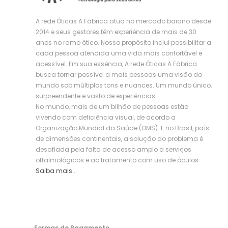
A rede Óticas A Fábrica atua no mercado baiano desde
2014 e seus gestores têm experiência de mais de 30
anos no ramo ótico. Nosso propósito inclui possibilitar a
cada pessoa atendida uma vida mais confortável e
acessível. Em sua essência, A rede Óticas A Fábrica
busca tornar possível a mais pessoas uma visão do
mundo sob múltiplos tons e nuances. Um mundo único,
surpreendente e vasto de experiências
No mundo, mais de um bilhão de pessoas estão
vivendo com deficiência visual, de acordo a
Organização Mundial da Saúde (OMS). E no Brasil, país
de dimensões continentais, a solução do problema é
desafiada pela falta de acesso amplo a serviços
oftalmológicos e ao tratamento com uso de óculos...
Saiba mais...
Formas de Pagamento