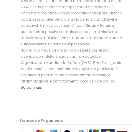
A rede Óticas A Fábrica atua no mercado baiano desde
2014 e seus gestores têm experiência de mais de 30
anos no ramo ótico. Nosso propósito inclui possibilitar a
cada pessoa atendida uma vida mais confortável e
acessível. Em sua essência, A rede Óticas A Fábrica
busca tornar possível a mais pessoas uma visão do
mundo sob múltiplos tons e nuances. Um mundo único,
surpreendente e vasto de experiências
No mundo, mais de um bilhão de pessoas estão
vivendo com deficiência visual, de acordo a
Organização Mundial da Saúde (OMS). E no Brasil, país
de dimensões continentais, a solução do problema é
desafiada pela falta de acesso amplo a serviços
oftalmológicos e ao tratamento com uso de óculos...
Saiba mais...
Formas de Pagamento