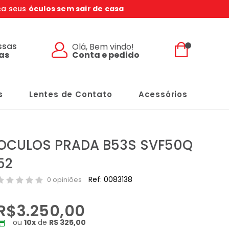
ça seus
óculos sem sair de casa
ssas
Olá, Bem vindo!
Conta e pedido
jas
s
Lentes de Contato
Acessórios
OCULOS PRADA B53S SVF50Q
52
Ref: 0083138
0 opiniões
R$3.250,00
ou
10
x
de
R$ 325,00