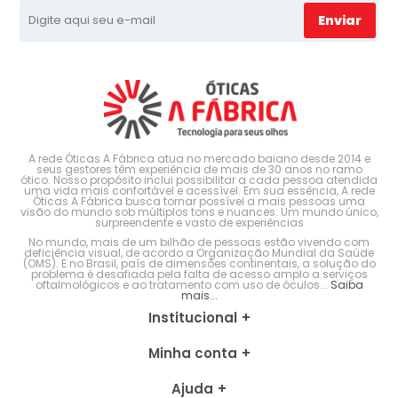
Enviar
A rede Óticas A Fábrica atua no mercado baiano desde 2014 e
seus gestores têm experiência de mais de 30 anos no ramo
ótico. Nosso propósito inclui possibilitar a cada pessoa atendida
uma vida mais confortável e acessível. Em sua essência, A rede
Óticas A Fábrica busca tornar possível a mais pessoas uma
visão do mundo sob múltiplos tons e nuances. Um mundo único,
surpreendente e vasto de experiências
No mundo, mais de um bilhão de pessoas estão vivendo com
deficiência visual, de acordo a Organização Mundial da Saúde
(OMS). E no Brasil, país de dimensões continentais, a solução do
problema é desafiada pela falta de acesso amplo a serviços
oftalmológicos e ao tratamento com uso de óculos...
Saiba
mais...
Institucional
Minha conta
Ajuda