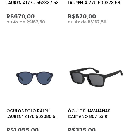
LAUREN 4177U 552387 58
LAUREN 4177U 500373 58
R$670,00
R$670,00
ou
4
x
de
R$167,50
ou
4
x
de
R$167,50
OCULOS POLO RALPH
ÓCULOS HAVAIANAS
LAUREN* 4176 562080 51
CAETANO 807 53IR
R$1.055,00
R$335,00