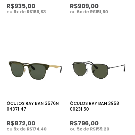
R$935,00
R$909,00
ou
6
x
de
R$155,83
ou
6
x
de
R$151,50
ÓCULOS RAY BAN 3576N
ÓCULOS RAY BAN 3958
04371 47
00231 50
R$872,00
R$796,00
ou
5
x
de
R$174,40
ou
5
x
de
R$159,20