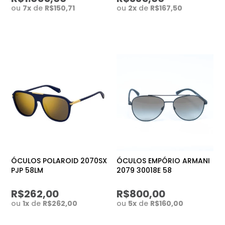
ou
7
x
de
R$150,71
ou
2
x
de
R$167,50
ÓCULOS POLAROID 2070SX
ÓCULOS EMPÓRIO ARMANI
PJP 58LM
2079 30018E 58
R$262,00
R$800,00
ou
1
x
de
R$262,00
ou
5
x
de
R$160,00