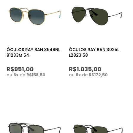
ÓCULOS RAY BAN 3548NL
ÓCULOS RAY BAN 3025L
91233M 54
L2823 58
R$951,00
R$1.035,00
ou
6
x
de
R$158,50
ou
6
x
de
R$172,50