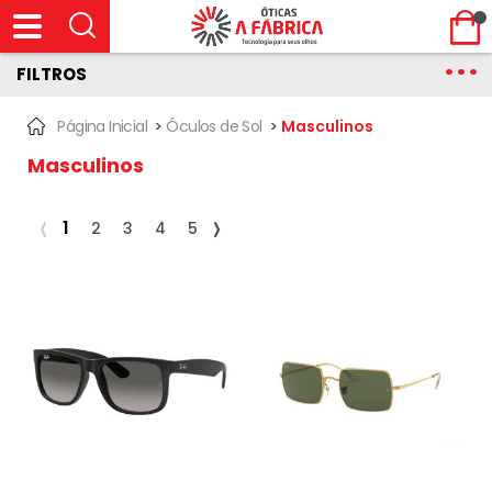
FILTROS
Página Inicial
>
Óculos de Sol
>
Masculinos
Masculinos
1
2
3
4
5