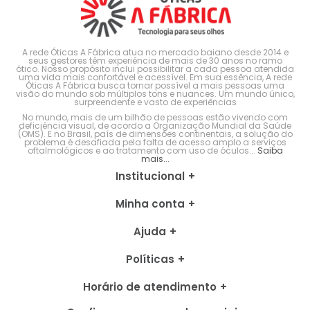
A rede Óticas A Fábrica atua no mercado baiano desde 2014 e
seus gestores têm experiência de mais de 30 anos no ramo
ótico. Nosso propósito inclui possibilitar a cada pessoa atendida
uma vida mais confortável e acessível. Em sua essência, A rede
Óticas A Fábrica busca tornar possível a mais pessoas uma
visão do mundo sob múltiplos tons e nuances. Um mundo único,
surpreendente e vasto de experiências
No mundo, mais de um bilhão de pessoas estão vivendo com
deficiência visual, de acordo a Organização Mundial da Saúde
(OMS). E no Brasil, país de dimensões continentais, a solução do
problema é desafiada pela falta de acesso amplo a serviços
oftalmológicos e ao tratamento com uso de óculos...
Saiba
mais...
Institucional
Minha conta
Ajuda
Políticas
Horário de atendimento