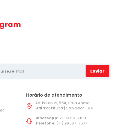
agram
Enviar
Horário de atendimento
Av. Paulo VI, 554, Sala Anexa
Bairro:
Pituba | Salvador - BA
ega
Whatsapp:
71 98791-7199
Telefone:
(71) 98667-7577