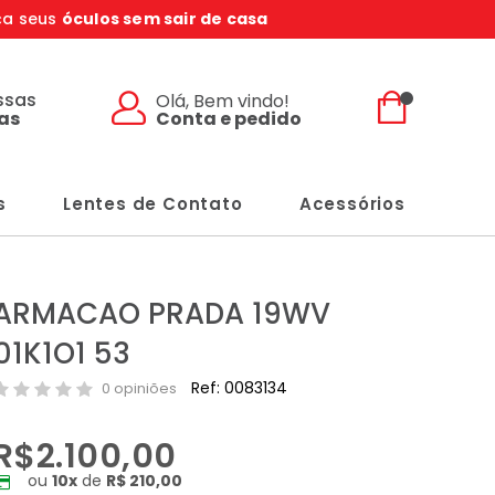
ça seus
óculos sem sair de casa
ssas
Olá, Bem vindo!
Conta e pedido
jas
s
Lentes de Contato
Acessórios
ARMACAO PRADA 19WV
01K1O1 53
Ref: 0083134
0 opiniões
R$2.100,00
ou
10
x
de
R$ 210,00