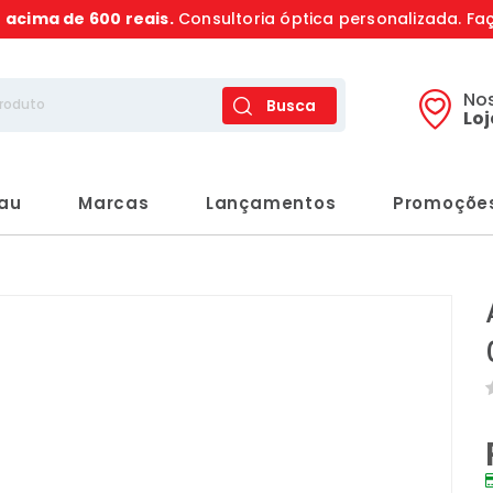
s
acima de 600 reais.
Consultoria óptica personalizada. Fa
No
Busca
Lo
rau
Marcas
Lançamentos
Promoçõe