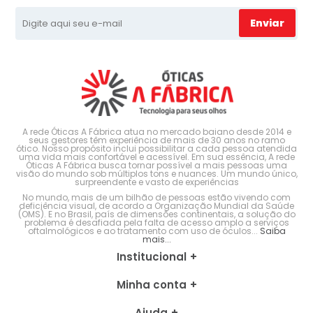
Enviar
A rede Óticas A Fábrica atua no mercado baiano desde 2014 e
seus gestores têm experiência de mais de 30 anos no ramo
ótico. Nosso propósito inclui possibilitar a cada pessoa atendida
uma vida mais confortável e acessível. Em sua essência, A rede
Óticas A Fábrica busca tornar possível a mais pessoas uma
visão do mundo sob múltiplos tons e nuances. Um mundo único,
surpreendente e vasto de experiências
No mundo, mais de um bilhão de pessoas estão vivendo com
deficiência visual, de acordo a Organização Mundial da Saúde
(OMS). E no Brasil, país de dimensões continentais, a solução do
problema é desafiada pela falta de acesso amplo a serviços
oftalmológicos e ao tratamento com uso de óculos...
Saiba
mais...
Institucional
Minha conta
Ajuda